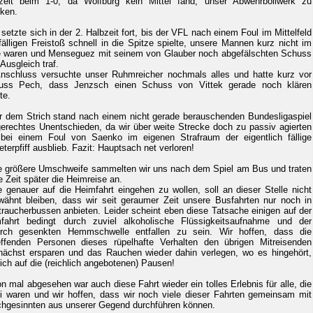
zeit beim 1-0, da Wolfburg kein Mittel fand, unser Abwehrbollwerk zu
ken.
 setzte sich in der 2. Halbzeit fort, bis der VFL nach einem Foul im Mittelfeld
fälligen Freistoß schnell in die Spitze spielte, unsere Mannen kurz nicht im
e waren und Menseguez mit seinem von Glauber noch abgefälschten Schuss
Ausgleich traf.
nschluss versuchte unser Ruhmreicher nochmals alles und hatte kurz vor
uss Pech, dass Jenzsch einen Schuss von Vittek gerade noch klären
te.
r dem Strich stand nach einem nicht gerade berauschenden Bundesligaspiel
gerechtes Unentschieden, da wir über weite Strecke doch zu passiv agierten
bei einem Foul von Saenko im eigenen Strafraum der eigentlich fällige
eterpfiff ausblieb. Fazit: Hauptsach net verloren!
 größere Umschweife sammelten wir uns nach dem Spiel am Bus und traten
e Zeit später die Heimreise an.
 genauer auf die Heimfahrt eingehen zu wollen, soll an dieser Stelle nicht
wähnt bleiben, dass wir seit geraumer Zeit unsere Busfahrten nur noch in
traucherbussen anbieten. Leider scheint eben diese Tatsache einigen auf der
fahrt bedingt durch zuviel alkoholische Flüssigkeitsaufnahme und der
rch gesenkten Hemmschwelle entfallen zu sein. Wir hoffen, dass die
effenden Personen dieses rüpelhafte Verhalten den übrigen Mitreisenden
ächst ersparen und das Rauchen wieder dahin verlegen, wo es hingehört,
ich auf die (reichlich angebotenen) Pausen!
n mal abgesehen war auch diese Fahrt wieder ein tolles Erlebnis für alle, die
i waren und wir hoffen, dass wir noch viele dieser Fahrten gemeinsam mit
chgesinnten aus unserer Gegend durchführen können.