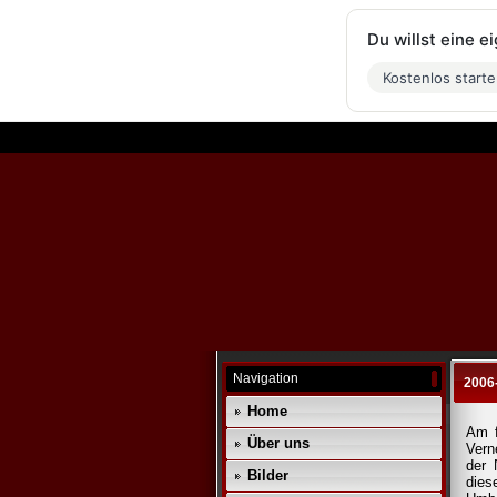
Du willst eine 
Kostenlos start
Navigation
2006-
Home
Am f
Über uns
Vern
der 
Bilder
dies