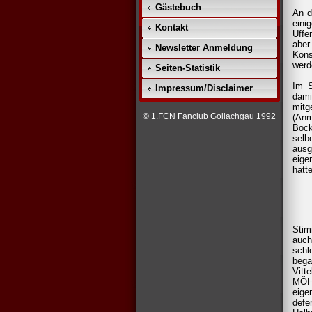
Gästebuch
An d
eini
Kontakt
Uffe
aber
Newsletter Anmeldung
Kons
werd
Seiten-Statistik
Im S
Impressum/Disclaimer
dami
mit
© 1.FCN Fanclub Gollachgau 1992
(Anm
Bock
selb
ausg
eige
hatt
Stim
auch
schl
bega
Vitt
MÖHR
eige
defe