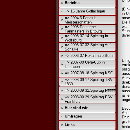
Umba
Berichte
(Ein
=> 15 Jahre Gollachgau
in U
=> 2004 3.Fanclub-
ansc
Meisterschaften
Die 
war 
=> 2005 Deutsche
Stun
Fanmasters in Bitburg
dive
=> 2006-07 14.Spieltag in
Wolfsburg
=> 2006-07 32.Spieltag Auf
Schalke
=> 2006-07 Pokalfinale Berlin
Eini
=> 2007-08 Uefa-Cup in
erre
Lissabon
obli
=> 2007-08 18.Spieltag KSC
auss
Ausw
=> 2008-09 17.Spieltag TSV
dire
1860
dies
=> 2008-09 31.Spieltag F####
auss
ja l
=> 2008-09 29.Spieltag FSV
ange
Frankfurt
Hier sind wir
Bevo
Auss
Umfragen
Druc
gilt
Links
hint