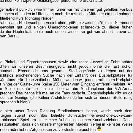
u noch kein tapferer Gollachgauer persönlich erblickt hatte.
igermaßen) pünktlich wie immer fuhren wir mit unserem gut gefüllten Fanbus
lsenheim ab, luden in Uffenheim noch die restlichen Mitfahrer ein und nahmen
hließend Kurs Richtung Norden.
Fahrt nach Niedersachsen verlief ohne größere Zwischenfälle, die Stimmung
gewohnt gut und einigen Unerschrockenen schmeckte zu dieser frühen
de die Hopfenkaltschale auch schon wieder so gut wie abends zuvor an
rsen Bars…
ge Pinkel- und Zigarettenpausen sowie eine recht kurzweilige Fahrt später
ichten wir unseren Bestimmungsort, nicht jedoch ohne die fast schon
gatorische Ehrenrunde ums gesamte Stadiongelände zu drehen auf der
ichtslos erscheinenden Suche nach der Einfahrt des Busparkplatzes für
ärtsfans. Für diese zeitlichen Mühen wurden wir jedoch mit einem Parkplatz
kt hinter der Gästekurve (keine 150 Meter vom Eingang entfernt!) belohnt. An
er Stelle möchte ich mal ein Lob an die Stadionplaner der VW-Arena
prechen: Das nenne ich mal an die Fans gedacht, Gegenbeispiele gibt es da
eider zur Genüge (die Kölner Architekten dürfen sich an dieser Stelle ruhig
sprochen fühlen!).
r sich unser Tross Richtung Stadioninneres begab, wurde nach dem
teigen zuerst noch das beliebte „Ich-such-mir-eine-schöne-Ecke-zum-
kablassen“ Spiel am hinter einer Anhöhe gelegenen Kanal zelebriert. Dabei
 festzuhalten, dass sich unsere mitgereisten Mädels hierbei in keinster Weise
er den männlichen Artgenossen zu verstecken brauchten