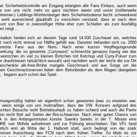
er Sicherheitskontrolle am Eingang erlangten alle Fans Einlass, auch wenn
ge von uns nicht mehr so ganz nüchtern waren und unser (mittlerweile
nheimer-) Lieblings-Württemberger dem Sicherheitsdienst leicht schwankend
 wohl ausreichend glaubhaft zu versichern verstand, dass er nach dem
um von Bier in zweistelliger Höhe eher zum Schlafen als zum Ausfällig
en neigt…
tadion fanden sich an diesem Tage rund 14.500 Zuschauer ein, welches
t noch nicht einmal zur Hälfte gefüllt war. Darunter befanden sich ca. 2000
gereiste Fans aus der Noris. Nach einer kurzen Verpflegungsrunde
erkung: die so genannte „Currywurst“ schmeckte genauso traurig wie das
würstchen im viel zu kleinen Brötchen mit Ketchup und Curry-Pulver zum
er draufstreuen tatsächlich aussah) und nachdem auch der letzte die vor Ort
eschenkte alk-freie-Brühe mangels Geschmack und aus Sorge um die
nen Geschmacksnerven lieber dem Betonboden als dem Magen übergeben
e, begann auch schon das Spiel.
mungsmäßig hatten wir eigentlich schon gewonnen (was zu erwarten war,
 wenn einige von uns mutmaßten, dass der VW- Konzern aufgrund des
echten Besuchs wohl Betriebsurlaub zu haben schien) und auch die Partie
nn recht flott auf Seiten der Rot-schwarzen. Nach einer guten Chance von
ek in den Anfangsminuten konnte Saenko bereits in der 7. Minute eine
E von Möhrle aufnehmen und zur Führung einschieben. Der VFL fand
ntlich erst ab Mitte der 1. Halbzeit statt, auch bedingt von der stark
nsiven Ausrichtung des FCN nach dem frühen Treffer. So blieb es zur