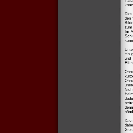
Halb
knac
Dies
den 
Bild
zum 
Im A
Schl
konn
Unte
ein 
und 
Elfm
Ohne
kurz
Ohne
uner
Nich
Heim
dadu
betr
demn
näml
Davo
dabe
Glei