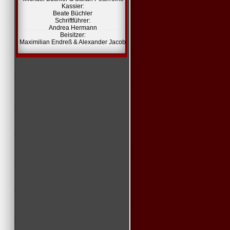
Kassier:
Beate Büchler
Schriftführer:
Andrea Hermann
Beisitzer:
Maximilian Endreß & Alexander Jacob