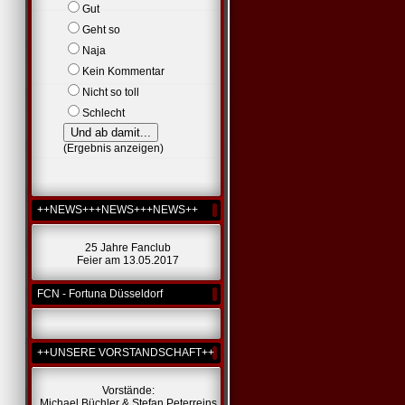
Gut
Geht so
Naja
Kein Kommentar
Nicht so toll
Schlecht
(
Ergebnis anzeigen
)
++NEWS+++NEWS+++NEWS++
25 Jahre Fanclub
Feier am 13.05.2017
FCN - Fortuna Düsseldorf
++UNSERE VORSTANDSCHAFT++
Vorstände:
Michael Büchler & Stefan Peterreins