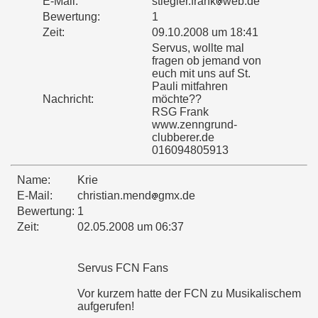
E-Mail:
stiegler.frank
web.de
Bewertung:
1
Zeit:
09.10.2008 um 18:41
Servus, wollte mal
fragen ob jemand von
euch mit uns auf St.
Pauli mitfahren
Nachricht:
möchte??
RSG Frank
www.zenngrund-
clubberer.de
016094805913
Name:
Krie
E-Mail:
christian.mend
gmx.de
Bewertung:
1
Zeit:
02.05.2008 um 06:37
Servus FCN Fans
Vor kurzem hatte der FCN zu Musikalischem
aufgerufen!