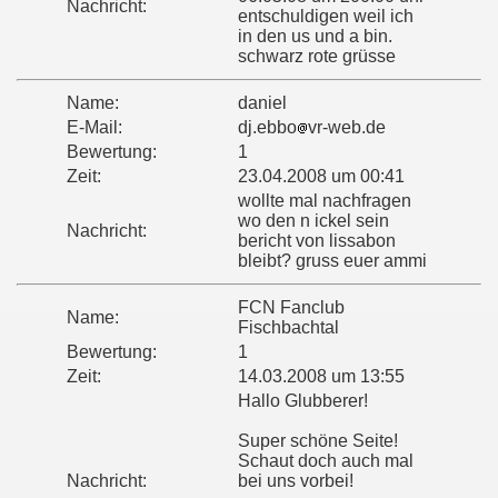
Nachricht:
entschuldigen weil ich
in den us und a bin.
schwarz rote grüsse
Name:
daniel
E-Mail:
dj.ebbo
vr-web.de
Bewertung:
1
Zeit:
23.04.2008 um 00:41
wollte mal nachfragen
wo den n ickel sein
Nachricht:
bericht von lissabon
bleibt? gruss euer ammi
FCN Fanclub
Name:
Fischbachtal
Bewertung:
1
Zeit:
14.03.2008 um 13:55
Hallo Glubberer!
Super schöne Seite!
Schaut doch auch mal
Nachricht:
bei uns vorbei!