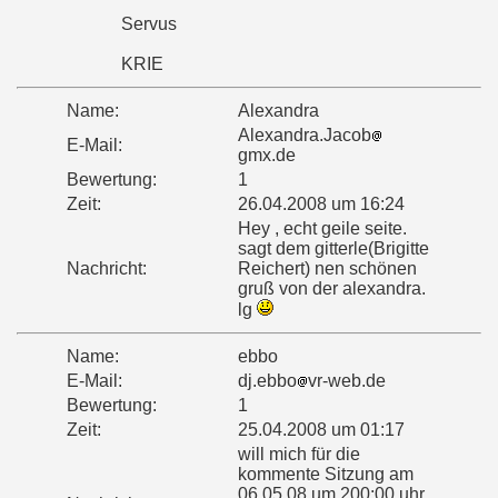
Servus
KRIE
Name:
Alexandra
Alexandra.Jacob
E-Mail:
gmx.de
Bewertung:
1
Zeit:
26.04.2008 um 16:24
Hey , echt geile seite.
sagt dem gitterle(Brigitte
Nachricht:
Reichert) nen schönen
gruß von der alexandra.
lg
Name:
ebbo
E-Mail:
dj.ebbo
vr-web.de
Bewertung:
1
Zeit:
25.04.2008 um 01:17
will mich für die
kommente Sitzung am
06.05.08 um 200:00 uhr