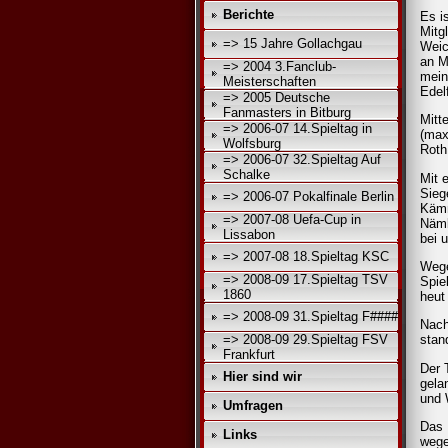
Berichte
Es i
Mitg
=> 15 Jahre Gollachgau
Weic
an M
=> 2004 3.Fanclub-
mein
Meisterschaften
Edel
=> 2005 Deutsche
Fanmasters in Bitburg
Mitt
=> 2006-07 14.Spieltag in
(max
Wolfsburg
Roth
=> 2006-07 32.Spieltag Auf
Schalke
Mit 
Sieg
=> 2006-07 Pokalfinale Berlin
Kämm
=> 2007-08 Uefa-Cup in
Näml
Lissabon
bei 
=> 2007-08 18.Spieltag KSC
Wege
=> 2008-09 17.Spieltag TSV
Spie
1860
heut
=> 2008-09 31.Spieltag F####
Nach
=> 2008-09 29.Spieltag FSV
stan
Frankfurt
Der 
Hier sind wir
gela
und 
Umfragen
Das 
Links
wege