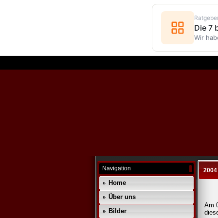
Ratgebe
Die 7
Wir hab
Navigation
2004
Home
Über uns
Am 0
Bilder
dies