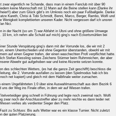
st zwar eigentlich ne Schande, dass man in einem Fanclub mit über 90
liedern keine Mannschaft mit 12 Mann auf die Beine stellen kann (Danke ihr
heier!!) aber zum Glück gibt’s im Umkreis noch ein paar Fußballgeile. Danke
atze Kareth, Chrisi & Tobi Schmidt, Benni, Marco, Berger, Rambo, Wolfi und
e Wenigkeit komplettierten unseren Kader. Nicht vergessen darf ich unsren
fan Nici.
en in der Nacht (so um 7) war Abfahrt in Ulsni und ohne größere Umwege
. 10 km, ich nehm alle Schuld auf mich) ging’s nach Eckertsmühlen bei
.
einer Stunde Verspätung ging’s dann mit der Vorrunde los, die wir mit 2
en, einem Unentschieden und ohne Gegentor überstanden, obwohl wir mit
ern auf einen Gegner trafen, der einen waschechten Profi verpflichtet hatte.
ich Stefan Kiessling seines Zeichens Stürmer beim Ruhmreichen, der aber
unserer Abwehr gut aufgehoben war und keine Akzente setzen konnte.
n des schlechten Wetters, (es hat die ganze Zeit geschifft) beschloss die
lleitung, die 2. Vorrunde ausfallen zu lassen (den Spielmodus hab ich bis
 noch net kapiert) und gleich mit dem Halbfinale weiter zumachen.
 einem Ungefährteten 1:0 über eine Auswahlmannschaft aus dem Bezirk 6
d uns der Weg ins Finale offen, in dem wir auf Wiesen trafen.
Titelverteidiger ging schnell in Führung und legte noch zweimal nach. Wolfi
ng zwar noch der Anschlusstreffer aber zu mehr reichte es dann leider net
Wiesen verlies als verdienter Sieger den Platz.
Fazit zu Schluss: Bis aufs Wetter war es ein klasse Turnier. Nicht zuletzt
n der guten Platzierung.