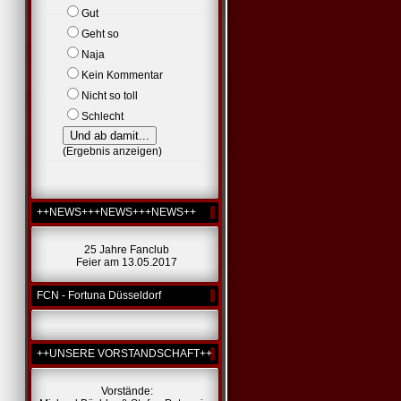
Gut
Geht so
Naja
Kein Kommentar
Nicht so toll
Schlecht
(
Ergebnis anzeigen
)
++NEWS+++NEWS+++NEWS++
25 Jahre Fanclub
Feier am 13.05.2017
FCN - Fortuna Düsseldorf
++UNSERE VORSTANDSCHAFT++
Vorstände: