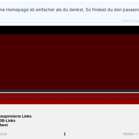
ne Homepage ist einfacher als du denkst. So findest du den passen
powered b
s
tegorisierte Links
BB-Links
beet
rück
1
Weiter->