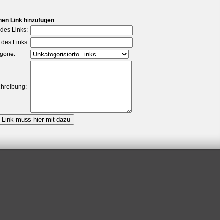
nen Link hinzufügen:
l des Links:
des Links:
gorie:
hreibung: