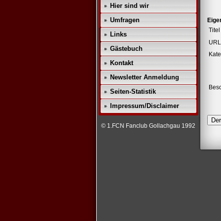
Hier sind wir
Umfragen
Eige
Tite
Links
URL 
Gästebuch
Kate
Kontakt
Newsletter Anmeldung
Besc
Seiten-Statistik
Impressum/Disclaimer
© 1.FCN Fanclub Gollachgau 1992