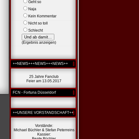
Geht so
Naja
Kein Kommentar
Nicht so toll
Schlecht
(
Ergebnis anzeigen
)
++NEWS+++NEWS+++NEWS++
25 Jahre Fanclub
Feier am 13.05.2017
FCN - Fortuna Düsseldorf
++UNSERE VORSTANDSCHAFT++
Vorstände:
Michael Büchler & Stefan Peterreins
Kassier:
Beate Büchler