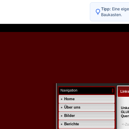
Tipp:
Eine eige
Baukasten.
Navigation
Link
Home
Über uns
Unka
GLU
Bilder
Quer
Berichte
<-Zu