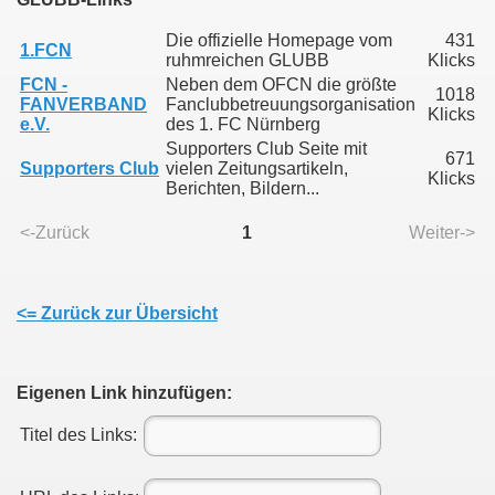
Die offizielle Homepage vom
431
1.FCN
ruhmreichen GLUBB
Klicks
FCN -
Neben dem OFCN die größte
1018
FANVERBAND
Fanclubbetreuungsorganisation
Klicks
e.V.
des 1. FC Nürnberg
Supporters Club Seite mit
671
Supporters Club
vielen Zeitungsartikeln,
Klicks
Berichten, Bildern...
<-Zurück
1
Weiter->
<= Zurück zur Übersicht
Eigenen Link hinzufügen:
Titel des Links: