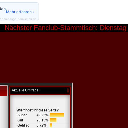
den
Mehr erfahren ›
y homepage-baukasten.de
ächster Fanclub-Stammtisch: Dienstag 06.
Aktuelle Umfrage:
Wie findet ihr diese Seite?
Super
49,25%
Gut
23,13%
Geht so
6,72%