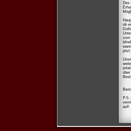
Des 
Erha
Mögl
Haup
ob e
Goll
Unte
zum 
blin
ware
jetz
Unse
weit
erfa
über
Best
Beri
P.S.
verm
auf!