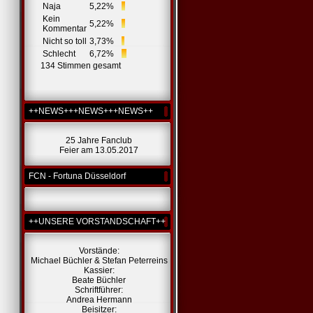
Naja
5,22%
Kein
5,22%
Kommentar
Nicht so toll
3,73%
Schlecht
6,72%
134 Stimmen gesamt
++NEWS+++NEWS+++NEWS++
25 Jahre Fanclub
Feier am 13.05.2017
FCN - Fortuna Düsseldorf
++UNSERE VORSTANDSCHAFT++
Vorstände:
Michael Büchler & Stefan Peterreins
Kassier:
Beate Büchler
Schriftführer:
Andrea Hermann
Beisitzer: