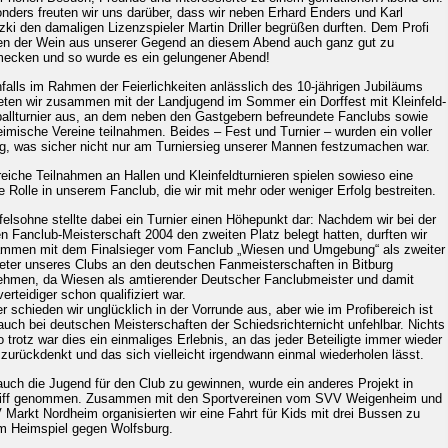
nders freuten wir uns darüber, dass wir neben Erhard Enders und Karl
izki den damaligen Lizenzspieler Martin Driller begrüßen durften. Dem Profi
en der Wein aus unserer Gegend an diesem Abend auch ganz gut zu
ecken und so wurde es ein gelungener Abend!
falls im Rahmen der Feierlichkeiten anlässlich des 10-jährigen Jubiläums
teten wir zusammen mit der Landjugend im Sommer ein Dorffest mit Kleinfeld-
allturnier aus, an dem neben den Gastgebern befreundete Fanclubs sowie
eimische Vereine teilnahmen. Beides – Fest und Turnier – wurden ein voller
lg, was sicher nicht nur am Turniersieg unserer Mannen festzumachen war.
reiche Teilnahmen an Hallen und Kleinfeldturnieren spielen sowieso eine
e Rolle in unserem Fanclub, die wir mit mehr oder weniger Erfolg bestreiten.
felsohne stellte dabei ein Turnier einen Höhepunkt dar: Nachdem wir bei der
ten Fanclub-Meisterschaft 2004 den zweiten Platz belegt hatten, durften wir
mmen mit dem Finalsieger vom Fanclub „Wiesen und Umgebung“ als zweiter
reter unseres Clubs an den deutschen Fanmeisterschaften in Bitburg
nehmen, da Wiesen als amtierender Deutscher Fanclubmeister und damit
verteidiger schon qualifiziert war.
er schieden wir unglücklich in der Vorrunde aus, aber wie im Profibereich ist
 auch bei deutschen Meisterschaften der Schiedsrichternicht unfehlbar. Nichts
o trotz war dies ein einmaliges Erlebnis, an das jeder Beteiligte immer wieder
 zurückdenkt und das sich vielleicht irgendwann einmal wiederholen lässt.
uch die Jugend für den Club zu gewinnen, wurde ein anderes Projekt in
iff genommen. Zusammen mit den Sportvereinen vom SVV Weigenheim und
Markt Nordheim organisierten wir eine Fahrt für Kids mit drei Bussen zu
m Heimspiel gegen Wolfsburg.