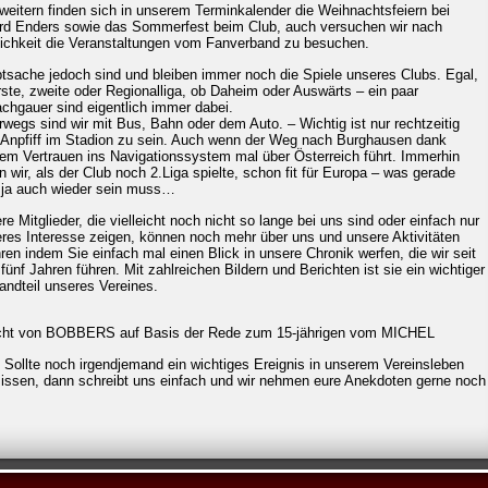
weitern finden sich in unserem Terminkalender die Weihnachtsfeiern bei
rd Enders sowie das Sommerfest beim Club, auch versuchen wir nach
ichkeit die Veranstaltungen vom Fanverband zu besuchen.
tsache jedoch sind und bleiben immer noch die Spiele unseres Clubs. Egal,
rste, zweite oder Regionalliga, ob Daheim oder Auswärts – ein paar
achgauer sind eigentlich immer dabei.
rwegs sind wir mit Bus, Bahn oder dem Auto. – Wichtig ist nur rechtzeitig
Anpfiff im Stadion zu sein. Auch wenn der Weg nach Burghausen dank
dem Vertrauen ins Navigationssystem mal über Österreich führt. Immerhin
n wir, als der Club noch 2.Liga spielte, schon fit für Europa – was gerade
t ja auch wieder sein muss…
re Mitglieder, die vielleicht noch nicht so lange bei uns sind oder einfach nur
eres Interesse zeigen, können noch mehr über uns und unsere Aktivitäten
hren indem Sie einfach mal einen Blick in unsere Chronik werfen, die wir seit
 fünf Jahren führen. Mit zahlreichen Bildern und Berichten ist sie ein wichtiger
andteil unseres Vereines.
cht von BOBBERS auf Basis der Rede zum 15-jährigen vom MICHEL
: Sollte noch irgendjemand ein wichtiges Ereignis in unserem Vereinsleben
issen, dann schreibt uns einfach und wir nehmen eure Anekdoten gerne noch