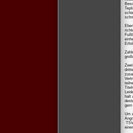
Beso
Tepl
schi
schm
Eben
rich
Fußb
einh
Erfo
Zahl
groß
Zwei
drit
zusa
Vert
teil
Titel
Leid
halt
dest
gern
Um a
Angr
TSV 
eine