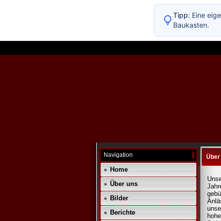
Tipp:
Eine eige
Baukasten.
Navigation
Über
Home
Unse
Über uns
Jahr
gebü
Bilder
Anlä
unse
Berichte
hohe