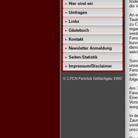
find
Hier sind wir
die 
Umfragen
An e
Taub
Links
zu C
orga
Gästebuch
verd
Fanc
Kontakt
kurz
dama
Newsletter Anmeldung
welc
Seiten-Statistik
Somi
unse
Impressum/Disclaimer
Fanc
sehr
© 1.FCN Fanclub Gollachgau 1992
folg
Am 3
Fanc
Eine
Vors
ausg
In d
Zaun
vorü
unsc