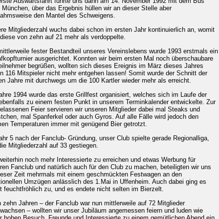
erste Auswärtsfahrt führte uns dann am 14. November 1992 mit dem Bus
 München, über das Ergebnis hüllen wir an dieser Stelle aber
ahmsweise den Mantel des Schweigens.
re Mitgliederzahl wuchs dabei schon im ersten Jahr kontinuierlich an, womit
 diese von zehn auf 21 mehr als verdoppelte.
mittlerweile fester Bestandteil unseres Vereinslebens wurde 1993 erstmals ein
fkopfturnier ausgerichtet. Konnten wir beim ersten Mal noch überschaubare
eilnehmer begrüßen, wollten sich dieses Ereignis im März dieses Jahres
n 116 Mitspieler nicht mehr entgehen lassen! Somit wurde der Schnitt der
ten Jahre mit durchwegs um die 100 Kartler wieder mehr als erreicht.
ahre 1994 wurde das erste Grillfest organisiert, welches sich im Laufe der
 ebenfalls zu einem festen Punkt in unserem Terminkalender entwickelte. Zur
elassenen Feier servieren wir unseren Mitglieder dabei mal Steaks und
tchen, mal Spanferkel oder auch Gyros. Auf alle Fälle wird jedoch den
en Temperaturen immer mit genügend Bier getrotzt.
ahr 5 nach der Fanclub- Gründung, unser Club spielte gerade Regionalliga,
die Mitgliederzahl auf 33 gestiegen.
eiterhin noch mehr Interessierte zu erreichen und etwas Werbung für
ren Fanclub und natürlich auch für den Club zu machen, beteiligten wir uns
ieser Zeit mehrmals mit einem geschmückten Festwagen an den
itionellen Umzügen anlässlich des 1.Mai in Uffenheim. Auch dabei ging es
t feuchtfröhlich zu, und es endete nicht selten im Bierzelt.
 zehn Jahren – der Fanclub war nun mittlerweile auf 72 Mitglieder
wachsen – wollten wir unser Jubiläum angemessen feiern und luden wie
r hohen Besuch, Freunde und Interessierte zu einem gemütlichen Abend ein.