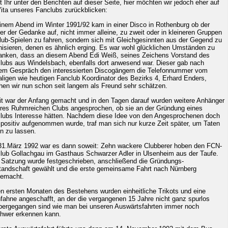
et Ihr unter den Berichten auf dieser Seite, hier möchten wir jedoch eher auf
Vita unseres Fanclubs zurückblicken:
inem Abend im Winter 1991/92 kam in einer Disco in Rothenburg ob der
er der Gedanke auf, nicht immer alleine, zu zweit oder in kleineren Gruppen
lub-Spielen zu fahren, sondern sich mit Gleichgesinnten aus der Gegend zu
nisieren, denen es ähnlich erging. Es war wohl glücklichen Umständen zu
anken, dass an diesem Abend Edi Weiß, seines Zeichens Vorstand des
lubs aus Windelsbach, ebenfalls dort anwesend war. Dieser gab nach
em Gespräch den interessierten Discogängern die Telefonnummer vom
ligen wie heutigen Fanclub Koordinator des Bezirks 4, Erhard Enders,
hen wir nun schon seit langem als Freund sehr schätzen.
t war der Anfang gemacht und in den Tagen darauf wurden weitere Anhänger
res Ruhmreichen Clubs angesprochen, ob sie an der Gründung eines
lubs Interesse hätten. Nachdem diese Idee von den Angesprochenen doch
 positiv aufgenommen wurde, traf man sich nur kurze Zeit später, um Taten
en zu lassen.
1.März 1992 war es dann soweit: Zehn wackere Clubberer hoben den FCN-
lub Gollachgau im Gasthaus Schwarzer Adler in Ulsenheim aus der Taufe.
 Satzung wurde festgeschrieben, anschließend die Gründungs-
tandschaft gewählt und die erste gemeinsame Fahrt nach Nürnberg
emacht.
en ersten Monaten des Bestehens wurden einheitliche Trikots und eine
fahne angeschafft, an der die vergangenen 15 Jahre nicht ganz spurlos
bergegangen sind wie man bei unseren Auswärtsfahrten immer noch
hwer erkennen kann.