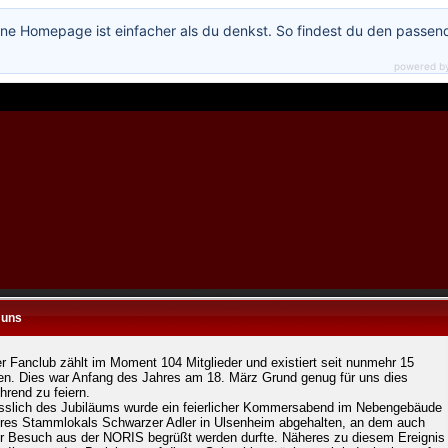
ne Homepage ist einfacher als du denkst. So findest du den passen
powered b
N
 uns
r Fanclub zählt im Moment 104 Mitglieder und existiert seit nunmehr 15
en. Dies war Anfang des Jahres am 18. März Grund genug für uns dies
hrend zu feiern.
sslich des Jubiläums wurde ein feierlicher Kommersabend im Nebengebäude
res Stammlokals Schwarzer Adler in Ulsenheim abgehalten, an dem auch
r Besuch aus der NORIS begrüßt werden durfte. Näheres zu diesem Ereignis