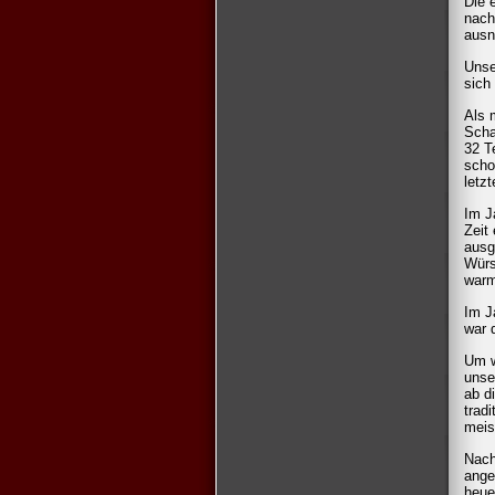
Die 
nach
ausn
Unse
sich
Als 
Scha
32 T
scho
letz
Im J
Zeit
ausg
Würs
warm
Im J
war 
Um w
unse
ab d
trad
meis
Nach
ange
heue